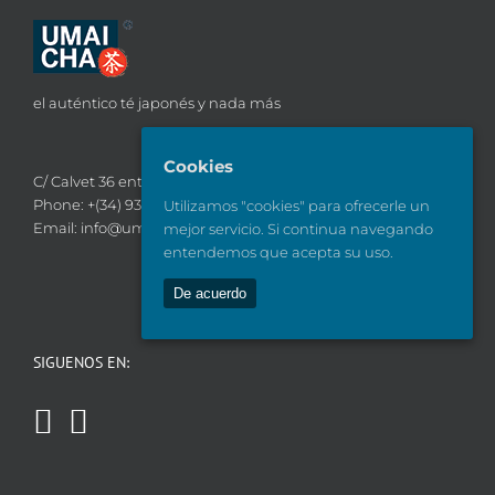
el auténtico té japonés y nada más
Cookies
C/ Calvet 36 entr 2ª, 08021 Barcelona
Phone:
+(34) 93 782 18 41
Utilizamos "cookies" para ofrecerle un
Email:
info@umaicha.com
mejor servicio. Si continua navegando
entendemos que acepta su uso.
De acuerdo
SIGUENOS EN: